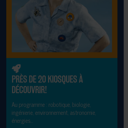
PRÈS DE 20 KIOSQUES À
DÉCOUVRIR!
Au programme : robotique, biologie,
ingénierie, environnement, astronomie,
énergies…