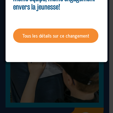
(Prévoyez de l’argent comptant!)
envers la jeunesse!
Tous les détails sur ce changement