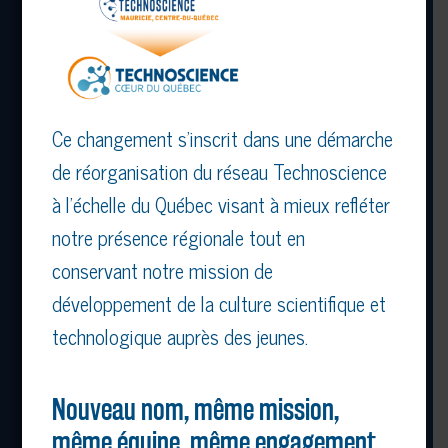
Ce changement s’inscrit dans une démarche
2 MAI : JOURNÉE GRAND PUBLIC!
de réorganisation du réseau Technoscience
à l’échelle du Québec visant à mieux refléter
Seul, entre amis ou en famille, venez
mettre les mains dans la science!
(L’entrée
notre présence régionale tout en
est GRATUITE, mais vos contributions
conservant notre mission de
volontaires soutiendront la relève
développement de la culture scientifique et
scientifique.)
technologique auprès des jeunes.
Sur place : kiosque de collations pour les
Nouveau nom, même mission,
petites fringales
même équipe, même engagement