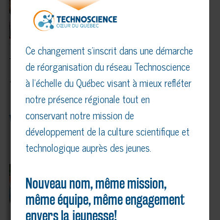
Ce changement s’inscrit dans une démarche
de réorganisation du réseau Technoscience
Précédente
Suivante
à l’échelle du Québec visant à mieux refléter
notre présence régionale tout en
conservant notre mission de
VOUS AIMEREZ AUSSI…
développement de la culture scientifique et
technologique auprès des jeunes.
COMMUNIQUÉ – TECHNOSCIENCE
MAURICIE, CENTRE-DU-QUÉBEC
DEVIENT TECHNOSCIENCE CŒUR DU
Nouveau nom, même mission,
QUÉBEC
même équipe, même engagement
15 juin 2026
envers la jeunesse!