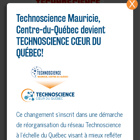
X
Technoscience Mauricie,
Centre-du-Québec devient
TECHNOSCIENCE CŒUR DU
QUÉBEC!
(Cliquer sur l’image pour agrandir)
Télécharger le PDF
Ce changement s’inscrit dans une démarche
PROGRAMMATION 2026
Camps pour les 10 à 15 ans
de réorganisation du réseau Technoscience
(Génitrucs)
à l’échelle du Québec visant à mieux refléter