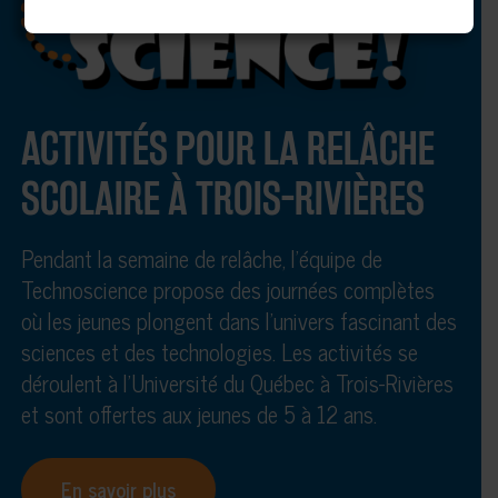
ACTIVITÉS POUR LA RELÂCHE
SCOLAIRE À TROIS-RIVIÈRES
Pendant la semaine de relâche, l’équipe de
Technoscience propose des journées complètes
où les jeunes plongent dans l’univers fascinant des
sciences et des technologies. Les activités se
déroulent à l’Université du Québec à Trois-Rivières
et sont offertes aux jeunes de 5 à 12 ans.
En savoir plus