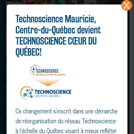
X
Technoscience Mauricie,
Centre-du-Québec devient
TECHNOSCIENCE CŒUR DU
QUÉBEC!
CLUB SCIENCE
Notre club science invite les jeunes de 7 à 12 ans à
plonger dans l’univers fascinant des sciences et de
la technologie. Au programme : robotique,
Ce changement s’inscrit dans une démarche
ingénierie, expérimentations et découvertes
de réorganisation du réseau Technoscience
stimulantes, le tout dans une ambiance ludique et
conviviale. Les activités se tiennent à l’Université
à l’échelle du Québec visant à mieux refléter