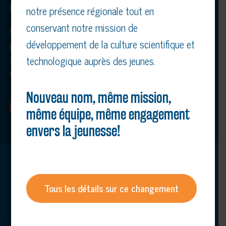
du Québec à Trois-Rivières.
notre présence régionale tout en
conservant notre mission de
Guidés par la curiosité et le plaisir d’apprendre, les
développement de la culture scientifique et
participants développent leur esprit scientifique
tout en s’amusant et en explorant le monde qui les
technologique auprès des jeunes.
entoure.
Nouveau nom, même mission,
En savoir plus
même équipe, même engagement
envers la jeunesse!
Tous les détails sur ce changement