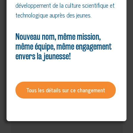
développement de la culture scientifique et
Enseignant.e.s au
SECONDAIRE (Concours
technologique auprès des jeunes.
scientifiques, animations en
classe, outils pédagogiques)
Nouveau nom, même mission,
Produits de la BOUTIQUE en
même équipe, même engagement
ligne (Coffrets d’activités, livres,
envers la jeunesse!
nouveautés, etc.)
INTÉRÊT GÉNÉRAL
(Nouvelles, partenaires, etc.)
Tous les détails sur ce changement