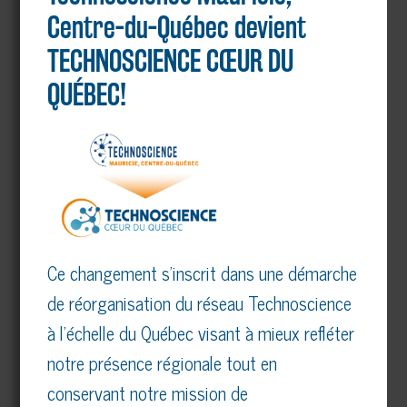
Centre-du-Québec devient
TECHNOSCIENCE CŒUR DU
Ville
QUÉBEC!
Je précise mes intérêts
PARENTS d’enfant(s) de 5 à
16 ans (Camps d’été, activités
scientifiques, événements)
Ce changement s’inscrit dans une démarche
de réorganisation du réseau Technoscience
Enseignant.e.s au PRIMAIRE
à l’échelle du Québec visant à mieux refléter
(Concours scientifiques,
animations en classe, outils
notre présence régionale tout en
pédagogiques)
conservant notre mission de