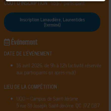
COÛT D’INSCRIPTION
: 55$ / participant
Inscription Lanaudière, Laurentides
(terminé)
Événement
DATE DE L’ÉVÉNEMENT
16 avril 2026, de 9h à 12h (activité réservée
aux participants en après-midi)
LIEU DE LA COMPÉTITION
:
UQO – Campus de Saint-Jérôme
5 rue St-Joseph, Saint-Jérôme, QC J7Z 0B7