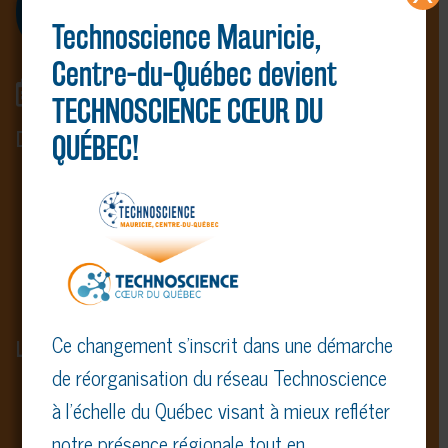
Inscription Mauricie, Centre-du-Québec
(terminé)
Technoscience Mauricie,
Centre-du-Québec devient
Événement
TECHNOSCIENCE CŒUR DU
DATE DE L’ÉVÉNEMENT
:
QUÉBEC!
30 avril 2026, de 9h à 15h
Compétition : 10h30 à 11h30 / 12h15
à 14h15
Remise de prix : 14h30 à 15h
Ce changement s’inscrit dans une démarche
LIEU DE LA COMPÉTITION
:
de réorganisation du réseau Technoscience
Centre de l’activité sportive et physique
à l’échelle du Québec visant à mieux refléter
(CAPS) Université du Québec à Trois-Rivières
notre présence régionale tout en