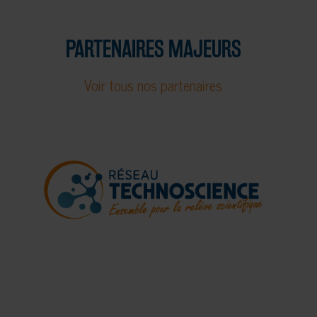
field
should
PARTENAIRES MAJEURS
be
left
Voir tous nos partenaires
blank