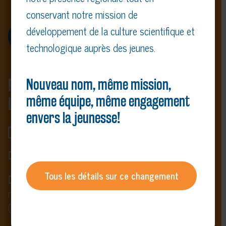
3351, boul. des Forges, Trois-Rivières
conservant notre mission de
développement de la culture scientifique et
Consulter l’album-photos
technologique auprès des jeunes.
FINALE RÉGIONALE LANAUDIÈRE,
Nouveau nom, même mission,
même équipe, même engagement
LAURENTIDES
envers la jeunesse!
Inscription
DATE LIMITE POUR INSCRIPTION
: 20 mars 2026
Tous les détails sur ce changement
DATE LIMITE POUR DÉPÔT DE DOCUMENTS
: 27
mars 2026
(rapport et approbation parentale)