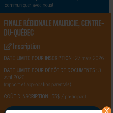
communiquer avec nous
!
FINALE RÉGIONALE MAURICIE, CENTRE-
DU-QUÉBEC
Inscription
DATE LIMITE POUR INSCRIPTION
: 27 mars 2026
DATE LIMITE POUR DÉPÔT DE DOCUMENTS
: 3
avril 2026
(rapport et approbation parentale)
COÛT D’INSCRIPTION
: 55$ / participant
X