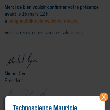
Merci de bien vouloir confirmer votre présence
avant le 16 mars 12 h
à
nmignault@technoscience-mcq.ca
.
Veuillez recevoir nos sincères salutations.
Michel Cyr
Président
X
Technoscience Mauricie,
Nancy Mignault