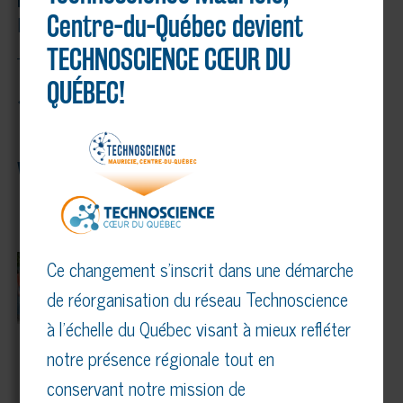
Centre-du-Québec devient
Directrice générale
TECHNOSCIENCE CŒUR DU
QUÉBEC!
Précédente
Suivante
VOUS AIMEREZ AUSSI…
COMMUNIQUÉ – TECHNOSCIENCE
MAURICIE, CENTRE-DU-QUÉBEC
Ce changement s’inscrit dans une démarche
DEVIENT TECHNOSCIENCE CŒUR DU
de réorganisation du réseau Technoscience
QUÉBEC
à l’échelle du Québec visant à mieux refléter
15 juin 2026
notre présence régionale tout en
conservant notre mission de
FINALE RÉGIONALE DU DÉFI APPRENTI