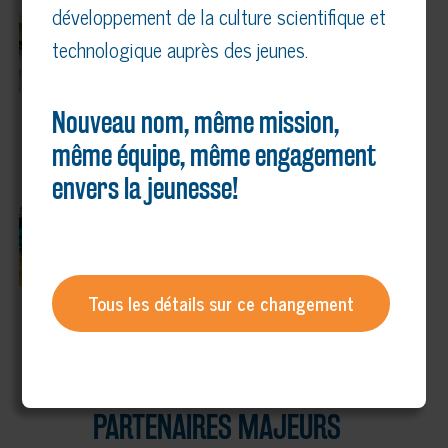
développement de la culture scientifique et
GÉNIE DE MAURICIE, CENTRE-DU-
QUÉBEC, LAURENTIDES ET
technologique auprès des jeunes.
LANAUDIÈRE 2026
5 mai 2026
Nouveau nom, même mission,
même équipe, même engagement
ÉDITION 2026 DE LA FINALE
envers la jeunesse!
RÉGIONALE DU DÉFI GÉNIE INVENTIF –
DES JEUNES DE MAURICIE, CENTRE-
DU-QUÉBEC SE DÉMARQUENT GRÂCE
À LEUR INGÉNIOSITÉ!
Tous les détails sur ce changement
30 avril 2026
PARTENAIRES MAJEURS