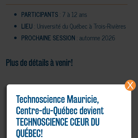
PARTICIPANTS
: 7 à 12 ans
LIEU
: Université du Québec à Trois-Rivières
PROCHAINE SESSION
: automne 2026
Plus de détails à venir!
X
Technoscience Mauricie,
POUR PLUS DE
Centre-du-Québec devient
RENSEIGNEMENTS
TECHNOSCIENCE CŒUR DU
QUÉBEC!