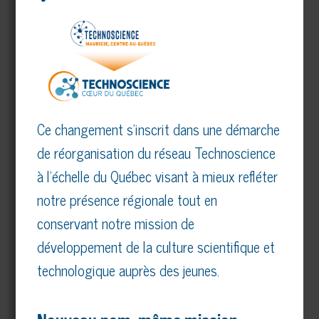
Communiquez directement avec notre équipe :
Téléphone :
819 376-5077
ou
1 877 371-0970
Courriel :
info@technoscience-cdq.ca
Ce changement s’inscrit dans une démarche
PARTENAIRES MAJEURS
de réorganisation du réseau Technoscience
Voir tous nos partenaires
à l’échelle du Québec visant à mieux refléter
notre présence régionale tout en
conservant notre mission de
développement de la culture scientifique et
technologique auprès des jeunes.