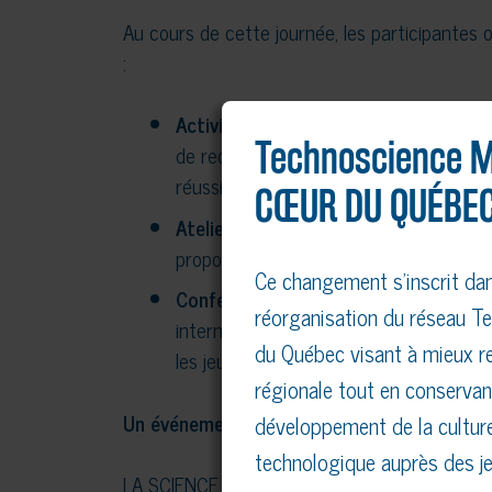
Au cours de cette journée, les participantes o
:
Activités exploratoires
: Découvertes 
Technoscience M
de recherches trifluviens, et rencont
réussi dans le domaine.
CŒUR DU QUÉBEC
Atelier interactif sur l’anatomie hum
proposée par le département d’anatom
Ce changement s’inscrit da
Conférence et discussion avec Dre A
réorganisation du réseau Te
internationale de Lancôme a partagé s
du Québec visant à mieux re
les jeunes filles.
régionale tout en conservan
Un événement pour briser les stéréotypes
développement de la culture
technologique auprès des je
LA SCIENCE AU FÉMININ a pour objectif princip