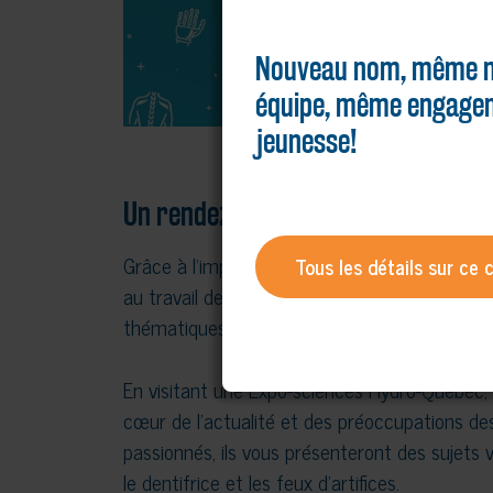
Nouveau nom, même m
équipe, même engagem
jeunesse!
Un rendez-vous pour oser la scien
Grâce à l’implication d’écoles de la région, 
Tous les détails sur ce
au travail des jeunes d’ici, vous pourrez déco
thématiques intéressantes entourant les sci
En visitant une Expo-sciences Hydro-Québec, 
cœur de l’actualité et des préoccupations des
passionnés, ils vous présenteront des sujets v
le dentifrice et les feux d’artifices.