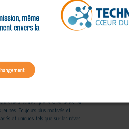
ission, même
ent envers la
ce!
au dévouement du personnel scolaire et
 changement
uvrir des projets couvrant certaines
ences.
vous découvrirez que la science est au
 jeunes. Toujours plus motivés et
ariés et uniques tels que sur les rêves,