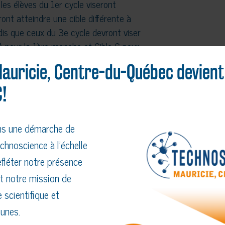
 les élèves du 1er cycle viseront
ont atteindre une cible différente à
dis que ceux du 3e cycle devront viser
A pour la 1ère manche et Cible C pour
t obligatoire. Alors, quelle équipe
auricie, Centre-du-Québec devient
 accumuler le plus de points? C’est ce
!
ns une démarche de
chnoscience à l’échelle
fléter notre présence
t notre mission de
 scientifique et
unes.