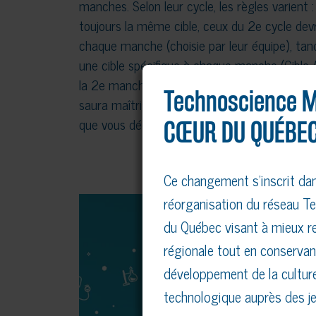
manches. Selon leur cycle, les règles varient :
toujours la même cible, ceux du 2e cycle devr
chaque manche (choisie par leur équipe), tan
une cible spécifique à chaque manche (Cible 
la 2e manche) en respectant une zone de dépar
Technoscience M
saura maîtriser la descente avec précision et
que vous découvrirez!
CŒUR DU QUÉBEC
Ce changement s’inscrit da
réorganisation du réseau Te
du Québec visant à mieux re
régionale tout en conservan
développement de la culture
technologique auprès des je