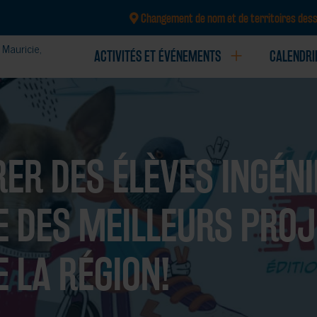
Changement de nom et de territoires dess
Mauricie,
ACTIVITÉS ET ÉVÉNEMENTS
CALENDRI
CRÉATION ET CONCEPTION DE TROUSSES ET 
ER DES ÉLÈVES INGÉNI
E DES MEILLEURS PRO
E LA RÉGION!