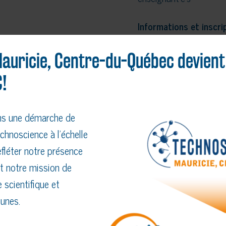
Informations et inscrip
moi/93/activite-eleves-
auricie, Centre-du-Québec devient
En savoir plus
!
ns une démarche de
chnoscience à l’échelle
fléter notre présence
AUTRES ÉVÉNEMENTS À VENIR
t notre mission de
 scientifique et
unes.