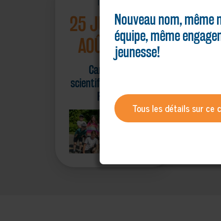
Tout l'été
Nouveau nom, même m
25 JUIN AU 21
équipe, même engagem
AOÛT 2026
jeunesse!
Camps d'été
scientifiques à Trois-
Rivières
Tous les détails sur ce