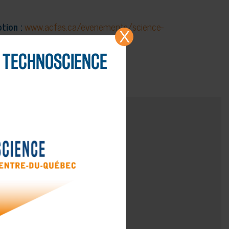
tion :
www.acfas.ca/evenements/science-
X
biodiversite
TECHNOSCIENCE