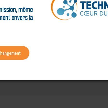
ission, même
ent envers la
 changement