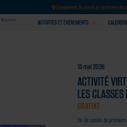
Changement de nom et de territoires dess
Mauricie,
ACTIVITÉS ET ÉVÉNEMENTS
CALENDRI
CRÉATION ET CONCEPTION DE TROUSSES ET 
15 mai 2026
ACTIVITÉ VIR
LES CLASSES 
GRATUIT
2e-3e cycles du primaire