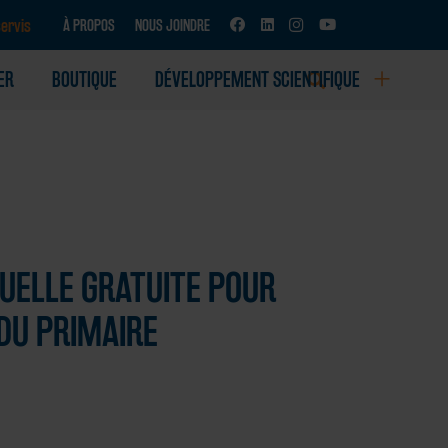
ervis
À PROPOS
NOUS JOINDRE
ER
BOUTIQUE
DÉVELOPPEMENT SCIENTIFIQUE
D’ACTIVITÉS SCIENTIFIQUES
TUELLE GRATUITE POUR
DU PRIMAIRE