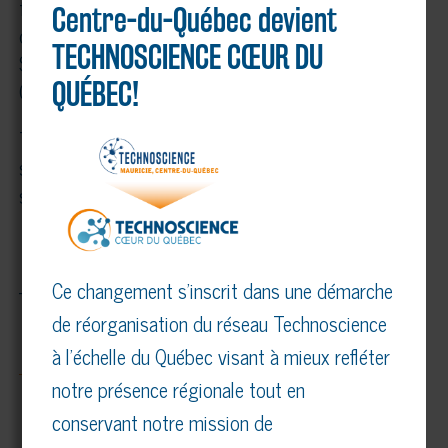
faire de la finale régionale un succès : l’Université
Centre-du-Québec devient
du Québec à Trois-Rivières, le Cégep de
TECHNOSCIENCE CŒUR DU
Shawinigan, le Centre de services scolaires du
Chemin-du-Roy et plusieurs autres.
QUÉBEC!
Toutes les informations concernant les Expo-
sciences Hydro-Québec sont disponibles sur le
site Web
technoscience.ca
.
Ce changement s’inscrit dans une démarche
– 30 –
de réorganisation du réseau Technoscience
à l’échelle du Québec visant à mieux refléter
notre présence régionale tout en
conservant notre mission de