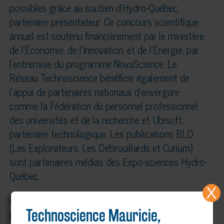
possibles grâce au soutien d’Hydro-Québec,
partenaire présentateur. Ce concours scientifique
annuel est soutenu financièrement par le ministère
de l’Économie, de l’Innovation, et de l’Énergie, par
l’entremise du programme NovaScience. Le
Réseau Technoscience bénéficie également de
l’appui de partenaires nationaux d’envergure
comme la Fédération du personnel professionnel
des universités et de la recherche et Ubisoft,
partenaire technologique. Les publications BLD
(Les Explorateurs, Les Débrouillards et Curium)
sont partenaires médias des Expo-sciences Hydro-
Québec.
X
En Mauricie et Centre-du-Québec, plusieurs
partenaires régionaux ont également contribué à
Technoscience Mauricie,