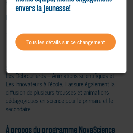
technologies, principalement auprès des jeunes.
envers la jeunesse!
Fort de ses membres présents partout au Québec,
le Réseau Technoscience stimule et transmet la
passion des sciences, de la technologie et de
l’innovation chez les jeunes tout en encourageant
Tous les détails sur ce changement
l’émergence d’une relève scientifique. Le Réseau
Technoscience offre notamment les programmes
suivants : Expo-sciences, Défis technologiques,
Les Débrouillards – Animations scientifiques et
Les Innovateurs à l’école. Il assure également la
diffusion de plusieurs trousses et animations
pédagogiques en science pour le primaire et le
secondaire.
À propos du programme NovaScience