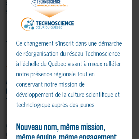
sciences Hydro-Québec sont disponibles sur le
site Web
technoscience.ca
.
– 30 –
Ce changement s’inscrit dans une démarche
de réorganisation du réseau Technoscience
à l’échelle du Québec visant à mieux refléter
notre présence régionale tout en
À propos de Technoscience Mauricie,
conservant notre mission de
Centre-du-Québec et du Réseau
développement de la culture scientifique et
Technoscience
technologique auprès des jeunes.
Technoscience Mauricie, Centre-du-Québec est un
organisme à but non lucratif dont la mission est
Nouveau nom, même mission,
de faire la promotion de la science et des
même équipe, même engagement