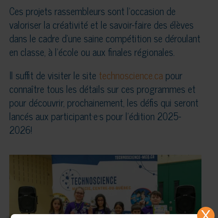
Ces projets rassembleurs sont l’occasion de
valoriser la créativité et le savoir-faire des élèves
dans le cadre d’une saine compétition se déroulant
en classe, à l’école ou aux finales régionales.
Il suffit de visiter le site
technoscience.ca
pour
connaître tous les détails sur ces programmes et
pour découvrir, prochainement, les défis qui seront
lancés aux participant·e·s pour l’édition 2025-
2026!
X