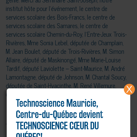
institut hôte pour l’événement, le centre de
services scolaire des Bois-Francs, le centre de
services scolaire des Samares, le centre de
services scolaire Chemin-du-Roy, l’Entre-Jeux Trois-
Rivières, Mme Sonia Lebel, députée de Champlain,
M. Jean Boulet, député de Trois-Rivières, M. Simon
Allaire, député de Maskinongé, Mme Marie-Louise
Tardif, député Laviolette – Saint-Maurice, M. André
Lamontagne, député de Johnson, M. Chantal Soucy,
députée de Saint-Hyacinthe, M. René Villemure,
X
député fédéral de Trois-Rivières.
Technoscience Mauricie,
Centre-du-Québec devient
– 30 –
TECHNOSCIENCE CŒUR DU