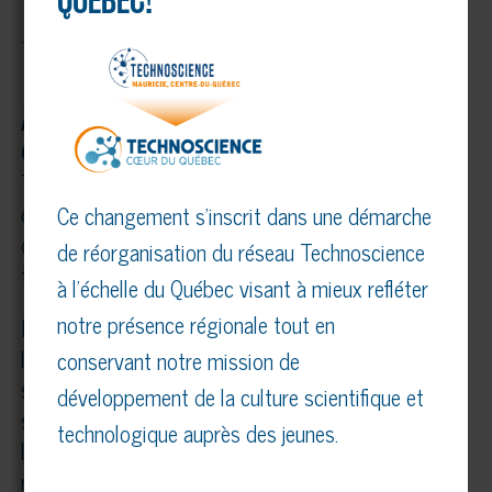
QUÉBEC!
À propos du Technoscience Mauricie, Centre-du-
Québec et du Réseau Technoscience
Technoscience Mauricie, Centre-du-Québec est un
organisme à but non lucratif dont la mission est
Ce changement s’inscrit dans une démarche
de faire la promotion de la science et des
de réorganisation du réseau Technoscience
technologies, principalement auprès des jeunes.
à l’échelle du Québec visant à mieux refléter
notre présence régionale tout en
Fort de ses membres présents partout au Québec,
le Réseau Technoscience a pour mission de
conservant notre mission de
stimuler et de transmettre la passion des
développement de la culture scientifique et
sciences, de la technologie et de l’innovation chez
technologique auprès des jeunes.
les jeunes tout en encourageant l’émergence d’une
relève scientifique. Chaque année, c’est près de