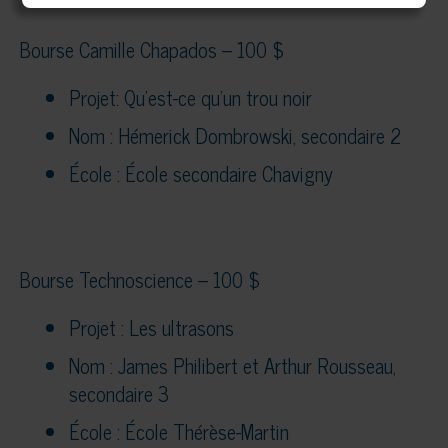
Bourse Camille Chapados – 100 $
Projet: Qu’est-ce qu’un trou noir
Nom : Hémerick Dombrowski, secondaire 2
École : École secondaire Chavigny
Bourse Technoscience – 100 $
Projet : Les ultrasons
Nom : James Philibert et Arthur Rousseau,
secondaire 3
École : École Thérèse-Martin