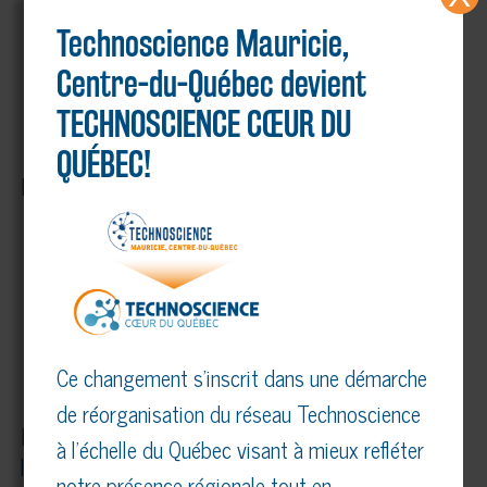
secondaire 4
Technoscience Mauricie,
École : Collège Saint-Bernard
Centre-du-Québec devient
TECHNOSCIENCE CŒUR DU
QUÉBEC!
Bourse Jeune innovateur – ADRIQ – $ 150
Projet: Sc-3D
Nom : Alexandre Grenier, secondaire 5
École : École secondaire Chavigny
Ce changement s’inscrit dans une démarche
de réorganisation du réseau Technoscience
Prix du département des sciences de
à l’échelle du Québec visant à mieux refléter
l’environnement de l’UQTR – 100 $
notre présence régionale tout en