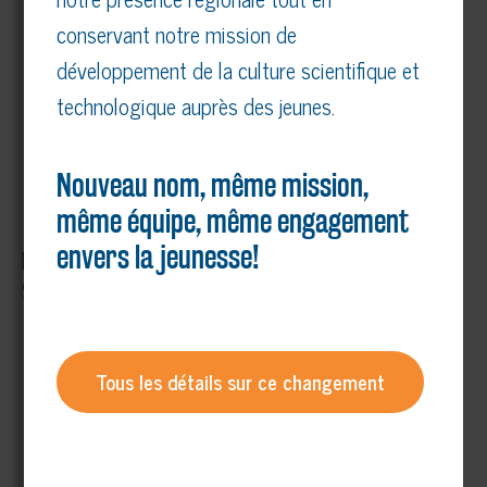
Projet: Filtrer l’eau, pour les pros!
conservant notre mission de
développement de la culture scientifique et
Nom : Laurie Beaupre et Noémie Guilbeault,
secondaire 4
technologique auprès des jeunes.
École : Collège Saint-Bernard
Nouveau nom, même mission,
même équipe, même engagement
envers la jeunesse!
Prix du département d’anatomie de l’UQTR – 100
$
Projet : Promis j’arrête…demain
Tous les détails sur ce changement
Nom : Emilie-Anna Beaulieu, secondaire 3
École : Académie Antoine Manseau