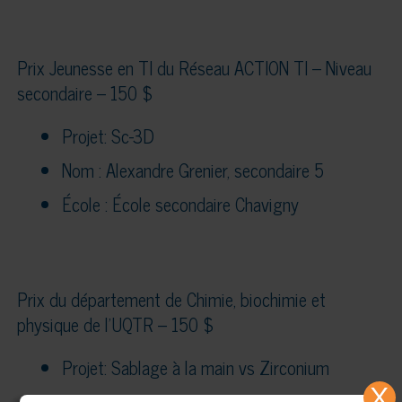
Prix Jeunesse en TI du Réseau ACTION TI – Niveau
secondaire – 150 $
Projet: Sc-3D
Nom : Alexandre Grenier, secondaire 5
École : École secondaire Chavigny
Prix du département de Chimie, biochimie et
physique de l’UQTR – 150 $
Projet: Sablage à la main vs Zirconium
X
Nom : Laurence Ayotte et Sarah Grondin,