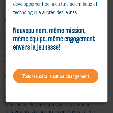
de faire la promotion de la science et des
développement de la culture scientifique et
technologies, principalement auprès des jeunes.
technologique auprès des jeunes.
Le Réseau Technoscience et ses organismes
régionaux sont présents partout au Québec afin de
Nouveau nom, même mission,
promouvoir le goût des sciences et des
même équipe, même engagement
technologies chez les jeunes Québécois de 4 à 20
envers la jeunesse!
ans. Leurs programmes et leurs activités
encouragent l’émergence d’une relève scientifique
tout en soutenant l’enseignement des sciences et
des technologies par une approche concrète. Le
Réseau Technoscience offre notamment les
Tous les détails sur ce changement
programmes suivants : Exposciences, Défis
technologiques, les animations Débrouillards et
Les Innovateurs à l’école. Il assure également la
diffusion de plusieurs trousses et animations
pédagogiques en science pour le primaire et le