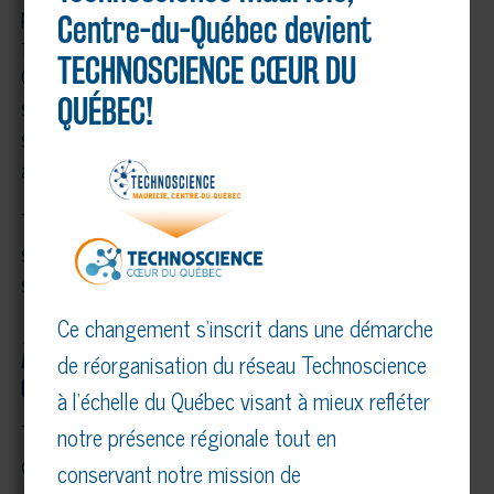
partenaires régionaux ont également contribué à
Centre-du-Québec devient
faire de la finale régionale un succès : Université du
TECHNOSCIENCE CŒUR DU
Québec à Trois-Rivières, Centre de services
scolaire du Chemin-du-Roy, Centre de services
QUÉBEC!
scolaire des Samares, École d’Ingénierie de l’UQTR
ainsi que l’Ordre des ingénieurs du Québec.
Toutes les informations concernant les Expo-
sciences Hydro-Québec sont disponibles sur le
site Web technoscience.ca.
Ce changement s’inscrit dans une démarche
À propos de Technoscience Mauricie, Centre-du-
de réorganisation du réseau Technoscience
Québec et du Réseau Technoscience :
à l’échelle du Québec visant à mieux refléter
Technoscience Mauricie, Centre-du-Québec est un
notre présence régionale tout en
organisme à but non lucratif dont la mission est
conservant notre mission de