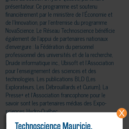
présentateur. Ce programme est soutenu
financièrement par le ministère de l’Économie et
de l’Innovation, par l’entremise du programme
NovaScience. Le Réseau Technoscience bénéficie
également de l’appui de partenaires nationaux
d’envergure : la Fédération du personnel
professionnel des universités et de la recherche,
Druide informatique inc., Ubisoft et l’Association
pour l’enseignement des sciences et des
technologies. Les publications BLD (Les
Explorateurs, Les Débrouillards et Curium), La
Presse+ et l’Association francophone pour le
savoir sont les partenaires médias des Expo-
sciences Hydro-Québec.
X
En Mauricie, Centre-du-Québec, plusieurs
Technoscience Mauricie,