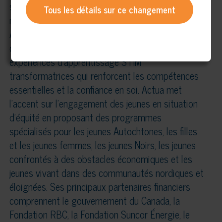
sciences, à la technologie, à l’ingénierie et aux
Tous les détails sur ce changement
mathématiques (STIM). Chaque année, le réseau
Actua engage plus de 375 000 jeunes dans 600
communautés à travers le Canada dans des
expériences d’apprentissage STIM
transformatrices qui renforcent les compétences
essentielles et la confiance en soi. Actua met
l’accent sur l’engagement des jeunes en situation
d’équité en proposant des programmes
spécialisés pour les jeunes Autochtones, les filles
et les jeunes femmes, les jeunes Noirs, les jeunes
confrontés à des obstacles économiques et les
jeunes vivant dans des communautés nordiques et
éloignées. Ses principaux partenaires financiers
comprennent le gouvernement du Canada, la
Fondation RBC, la Fondation Suncor Énergie, le