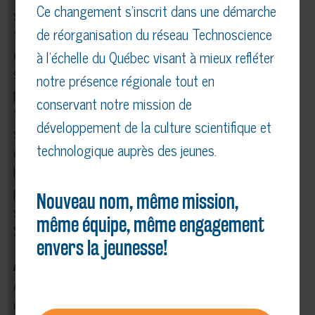
Ce changement s’inscrit dans une démarche
stimule et transmet la passion des sciences, de la
technologie et de l’innovation chez les jeunes tout
de réorganisation du réseau Technoscience
en encourageant l’émergence d’une relève
à l’échelle du Québec visant à mieux refléter
scientifique. Technoscience offre notamment les
notre présence régionale tout en
programmes suivants : Expo-sciences, Défis
conservant notre mission de
technologiques, Les Débrouillards – Animations
développement de la culture scientifique et
scientifiques et Les Innovateurs à l’école. Il assure
technologique auprès des jeunes.
également la gestion du programme Génitrucs et
la diffusion de plusieurs trousses et animations
pédagogiques en science pour le primaire et le
Nouveau nom, même mission,
secondaire.
même équipe, même engagement
Site :
technoscience-mcq.ca
envers la jeunesse!
À propos d’Actua
Actua est l’un des principaux organismes
canadiens de sensibilisation des jeunes aux