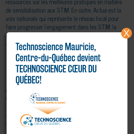
ressources sur les meilleures pratiques en matière
de sensibilisation aux STIM. En outre, Actua est la
voix nationale qui représente le réseau local pour
faire progresser l’engagement dans les STIM, la
X
diversité et l’inclusion dans la culture scientifique
au Canada.
Technoscience Mauricie,
Centre-du-Québec devient
TECHNOSCIENCE CŒUR DU
QUÉBEC!
À propos de Technoscience Mauricie, Centre-du-
Québec
Technoscience Mauricie, Centre-du-Québec est un
organisme à but non lucratif dont la mission est
de faire la promotion de la science et des
technologies, principalement auprès des jeunes. Il