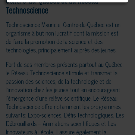
Centre-du-Québec et du Réseau
Technoscience
Technoscience Mauricie, Centre-du-Québec est un
organisme à but non lucratif dont la mission est
de faire la promotion de la science et des
technologies, principalement auprès des jeunes.
Fort de ses membres présents partout au Québec,
le Réseau Technoscience stimule et transmet la
passion des sciences, de la technologie et de
l’innovation chez les jeunes tout en encourageant
l’émergence d’une relève scientifique. Le Réseau
Technoscience offre notamment les programmes
suivants: Expo-sciences, Défis technologiques, Les
Débrouillards – Animations scientifiques et Les
Innovateurs à l’école. Il assure également la