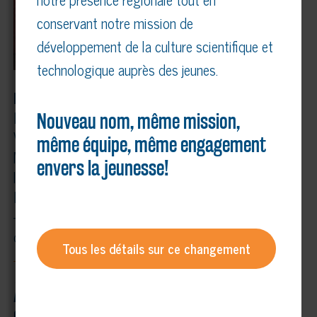
conservant notre mission de
développement de la culture scientifique et
technologique auprès des jeunes.
Les neuf récipiendaires, de gauche à droite
: M.
Pascal Forget, Mme Julie Paquet, M. Claude
Nouveau nom, même mission,
Villemure, Mme Marilyne Gagné, M. Jacques Raza,
même équipe, même engagement
M. Bruno Chabot pour l’École d’ingénierie de
envers la jeunesse!
l’UQTR, Mme Charline Liar-Arbour, Mme Carole
Bellerose.
– Crédit photo : Technoscience Mauricie, Centre-
du-Québec
Tous les détails sur ce changement
À propos de Technoscience Mauricie,