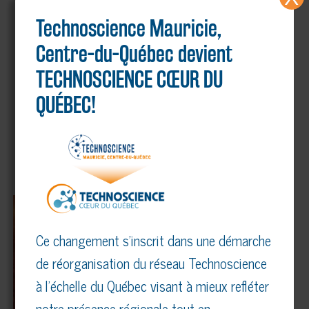
partager nos connaissances et notre
Technoscience Mauricie,
expérience.
Centre-du-Québec devient
–
M. Jacques Raza
, récipiendaire du prix
TECHNOSCIENCE CŒUR DU
Bénévole de l’année
QUÉBEC!
Ce changement s’inscrit dans une démarche
de réorganisation du réseau Technoscience
à l’échelle du Québec visant à mieux refléter
notre présence régionale tout en