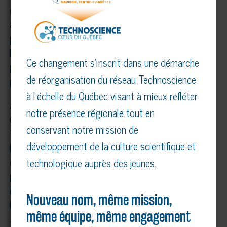
de vulnérabilité dans leur parcours vers la vie
adulte. En complémentarité avec les services
publics, elle contribue à leur épanouissement et à
leur intégration sociale en favorisant des
Ce changement s’inscrit dans une démarche
partenariats et des activités qui misent sur la
de réorganisation du réseau Technoscience
participation et la solidarité.
à l’échelle du Québec visant à mieux refléter
À propos de Technoscience Mauricie–Centre-du-
notre présence régionale tout en
Québec
conservant notre mission de
Technoscience MCQ est un organisme à but non
développement de la culture scientifique et
lucratif qui oeuvre à la promotion des sciences et
de la technologie auprès des jeunes et du grand
technologique auprès des jeunes.
public. Par ses activités ludiques et éducatives,
elle vise à stimuler la curiosité, la créativité et
Nouveau nom, même mission,
l’intérêt pour les carrières scientifiques.
même équipe, même engagement