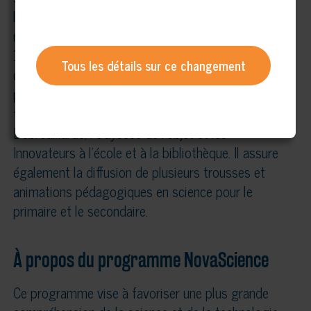
les jeunes tout en encourageant l’émergence d’une
relève scientifique. Chaque année, c’est plus de
160 000 jeunes de niveaux primaire, secondaire et
Tous les détails sur ce changement
collégial qui sont rejoints par ses différents
programmes : les Expo-sciences, les Défis
technologiques, les animations scientifiques Les
Débrouillards, l’Odyssée de l’objet et les
Innovateurs à l’école et à la bibliothèque. Il assure
également la diffusion de plusieurs trousses et
animations pédagogiques en science pour le
primaire et le secondaire.
À propos du programme NovaScience
Ce programme vise à favoriser une plus grande