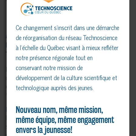
Ce changement s’inscrit dans une démarche
À propos de Technoscience Mauricie,
de réorganisation du réseau Technoscience
Centre-du-Québec et du Réseau
à l’échelle du Québec visant à mieux refléter
Technoscience
notre présence régionale tout en
conservant notre mission de
Le Technoscience Mauricie, Centre-du-Québec est
un organisme à but non lucratif dont la mission
développement de la culture scientifique et
est de faire la promotion de la science et des
technologique auprès des jeunes.
technologies, principalement auprès des jeunes.
Fort de ses membres présents partout au Québec,
Nouveau nom, même mission,
le Réseau Technoscience a pour mission de
même équipe, même engagement
stimuler et de transmettre la passion des
envers la jeunesse!
sciences, de la technologie et de l’innovation chez