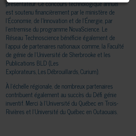
présentateur. Ce concours technologique annuel
est soutenu financièrement par le ministère de
l’Économie, de l’Innovation et de l’Énergie, par
l’entremise du programme NovaScience. Le
Réseau Technoscience bénéficie également de
l’appui de partenaires nationaux comme, la Faculté
de génie de l’Université de Sherbrooke et les
Publications BLD (Les
Explorateurs, Les Débrouillards, Curium).
À l’échelle régionale, de nombreux partenaires
contribuent également au succès du Défi génie
inventif. Merci à l’Université du Québec en Trois-
Rivières et l’Université du Québec en Outaouais.