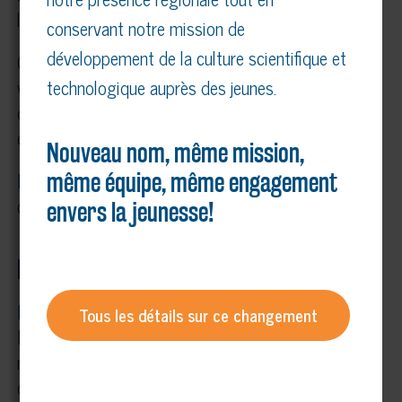
leurs classes.
conservant notre mission de
développement de la culture scientifique et
Ces projets rassembleurs sont l’occasion de
valoriser la créativité et l’ingéniosité des élèves
technologique auprès des jeunes.
dans le cadre d’une saine compétition se déroulant
en classe, à l’école ou à la finale régionale.
Nouveau nom, même mission,
Il suffit de visiter le
technoscience.ca
pour
même équipe, même engagement
connaître tous les détails sur ces programmes.
envers la jeunesse!
Merci à nos partenaires
Le Défi génie inventif est un programme du
Tous les détails sur ce changement
Réseau Technoscience et de ses organismes
membres. Il est rendu possible grâce au soutien
d’ArcelorMittal Produits longs Canada, partenaire