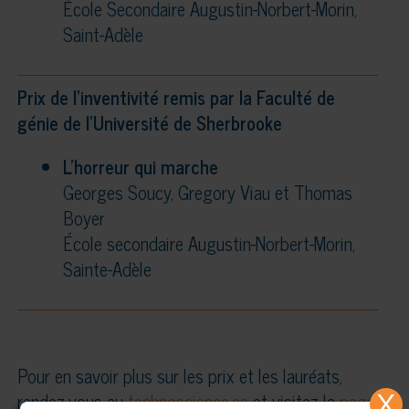
École Secondaire Augustin-Norbert-Morin,
Saint-Adèle
Prix de l’inventivité remis par la Faculté de
génie de l’Université de Sherbrooke
L’horreur qui marche
Georges Soucy, Gregory Viau et Thomas
Boyer
École secondaire Augustin-Norbert-Morin,
Sainte-Adèle
Pour en savoir plus sur les prix et les lauréats,
rendez-vous au
technoscience.ca
et visitez la
page
X