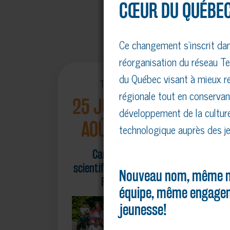
CŒUR DU QUÉBEC
Ce changement s’inscrit da
réorganisation du réseau Te
du Québec visant à mieux re
Tout l'été
régionale tout en conservan
25 JUIN AU 21
développement de la culture
AOÛT 2026
technologique auprès des je
Camps d'été
scientifiques à Trois-
Nouveau nom, même m
Rivières
équipe, même engagem
jeunesse!