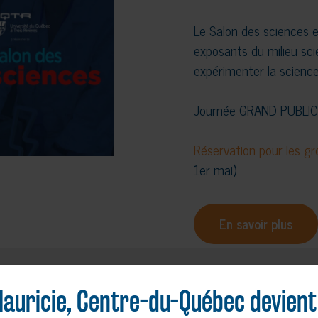
Le Salon des sciences 
exposants du milieu scien
expérimenter la science
Journée GRAND PUBLIC
Réservation pour les gr
1er mai)
En savoir plus
auricie, Centre-du-Québec devient