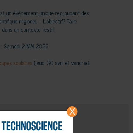
est un événement unique regroupant des
tifique régional. – L’objectif? Faire
 dans un contexte festif.
 : Samedi 2 MAI 2026
oupes scolaires
(jeudi 30 avril et vendredi
X
TECHNOSCIENCE