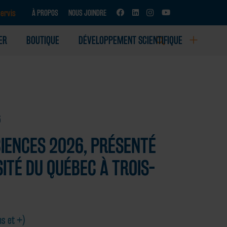
ervis
À PROPOS
NOUS JOINDRE
ER
BOUTIQUE
DÉVELOPPEMENT SCIENTIFIQUE
D’ACTIVITÉS SCIENTIFIQUES
6
CIENCES 2026, PRÉSENTÉ
SITÉ DU QUÉBEC À TROIS-
ns et +)