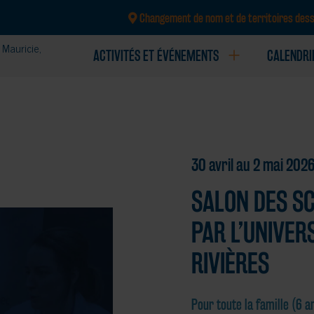
Changement de nom et de territoires dess
Mauricie,
ACTIVITÉS ET ÉVÉNEMENTS
CALENDRI
CRÉATION ET CONCEPTION DE TROUSSES ET 
30 avril au 2 mai 202
SALON DES S
PAR L’UNIVER
RIVIÈRES
Pour toute la famille (6 a