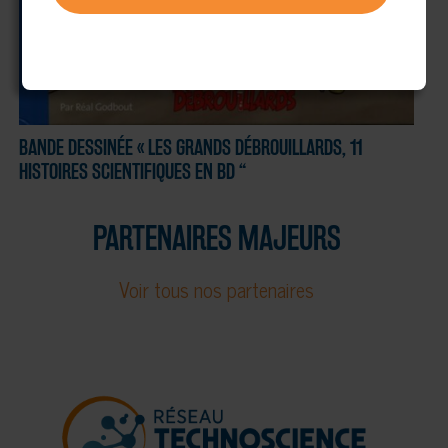
BANDE DESSINÉE « LES GRANDS DÉBROUILLARDS, 11
HISTOIRES SCIENTIFIQUES EN BD “
PARTENAIRES MAJEURS
Voir tous nos partenaires