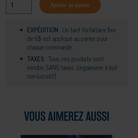
Ajouter au panier
de
Livre
-
EXPÉDITION
: Un tarif forfaitaire fixe
29
de 6$ est appliqué au panier pour
expériences
chaque commande.
scientifiques
TAXES
: Tous nos produits sont
renversantes
vendus SANS taxes. (organisme à but
non-lucratif)
VOUS AIMEREZ AUSSI