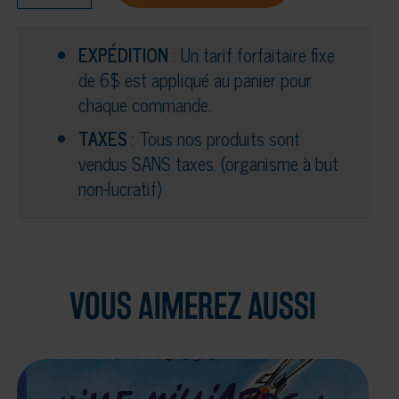
Livre
-
EXPÉDITION
: Un tarif forfaitaire fixe
J'expérimente!
de 6$ est appliqué au panier pour
chaque commande.
TAXES
: Tous nos produits sont
vendus SANS taxes. (organisme à but
non-lucratif)
VOUS AIMEREZ AUSSI